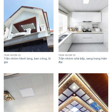
TRẦN NHÔM 3D
TRẦN NHÔM 3D
Trần nhôm hành lang, ban công, lô
Trần nhôm nhà bếp, sang trọng hiện
gia
đại