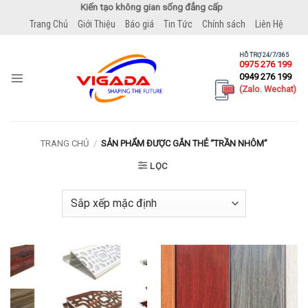
Bỏ
Kiến tạo không gian sống đẳng cấp
qua
Trang Chủ
Giới Thiệu
Báo giá
Tin Tức
Chính sách
Liên Hệ
nội
dung
HỖ TRỢ 24/7/365
0975 276 199
0949 276 199
(Zalo. Wechat)
TRANG CHỦ
/
SẢN PHẨM ĐƯỢC GẮN THẺ “TRẦN NHÔM”
LỌC