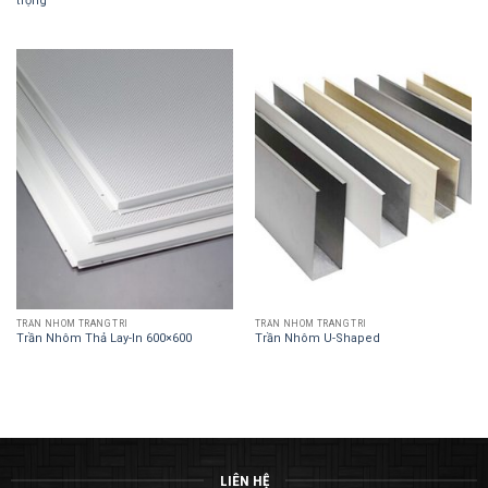
trọng
TRẦN NHÔM TRANG TRÍ
TRẦN NHÔM TRANG TRÍ
Trần Nhôm Thả Lay-In 600×600
Trần Nhôm U-Shaped
LIÊN HỆ