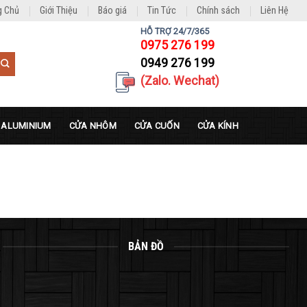
g Chủ
Giới Thiệu
Báo giá
Tin Tức
Chính sách
Liên Hệ
HỖ TRỢ 24/7/365
0975 276 199
0949 276 199
(Zalo. Wechat)
 ALUMINIUM
CỬA NHÔM
CỬA CUỐN
CỬA KÍNH
BẢN ĐỒ