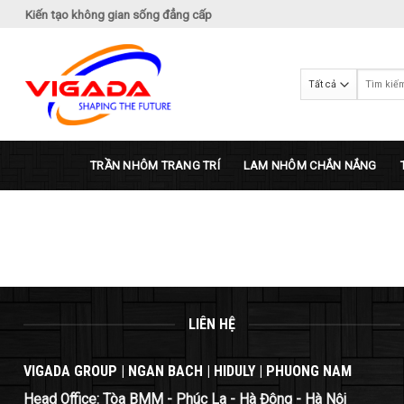
Bỏ
Kiến tạo không gian sống đẳng cấp
qua
nội
dung
Tìm
kiếm:
TRẦN NHÔM TRANG TRÍ
LAM NHÔM CHẮN NẮNG
LIÊN HỆ
VIGADA GROUP | NGAN BACH | HIDULY | PHUONG NAM
Head Office: Tòa BMM - Phúc La - Hà Đông - Hà Nội