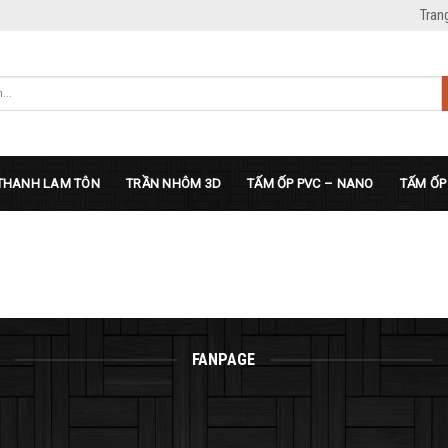
Tran
THANH LAM TÔN
TRẦN NHÔM 3D
TẤM ỐP PVC – NANO
TẤM ỐP
FANPAGE