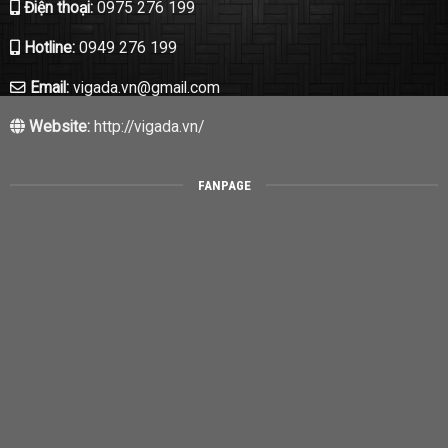
Điện thoại:
0975 276 199
Hotline:
0949 276 199
Email:
vigada.vn@gmail.com
Website:
http://vigada.vn/
FANPAGE