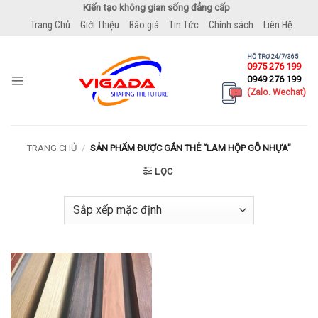
Bỏ
Kiến tạo không gian sống đẳng cấp
qua
Trang Chủ
Giới Thiệu
Báo giá
Tin Tức
Chính sách
Liên Hệ
nội
dung
HỖ TRỢ 24/7/365
0975 276 199
0949 276 199
(Zalo. Wechat)
TRANG CHỦ
/
SẢN PHẨM ĐƯỢC GẮN THẺ “LAM HỘP GỖ NHỰA”
LỌC