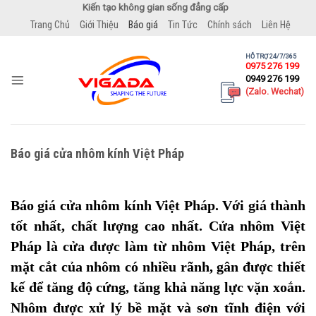
Bỏ
Kiến tạo không gian sống đẳng cấp
qua
Trang Chủ
Giới Thiệu
Báo giá
Tin Tức
Chính sách
Liên Hệ
nội
dung
HỖ TRỢ 24/7/365
0975 276 199
0949 276 199
(Zalo. Wechat)
Báo giá cửa nhôm kính Việt Pháp
Báo giá cửa nhôm kính Việt Pháp. V
ới giá thành
tốt nhất, chất lượng cao nhất. Cửa nhôm Việt
Pháp là cửa được làm từ nhôm Việt Pháp, trên
mặt cắt của nhôm có nhiều rãnh, gân được thiết
kế để tăng độ cứng, tăng khả năng lực vặn xoắn.
Nhôm được xử lý bề mặt và sơn tĩnh điện với