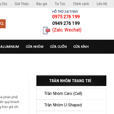
g Chủ
Giới Thiệu
Báo giá
Tin Tức
Chính sách
Liên Hệ
HỖ TRỢ 24/7/365
0975 276 199
0949 276 199
(Zalo. Wechat)
 ALUMINIUM
CỬA NHÔM
CỬA CUỐN
CỬA KÍNH
TRẦN NHÔM TRANG TRÍ
Trần Nhôm Caro (Cell)
hà phân phối
 đến quý khách
Trần Nhôm U-Shaped
 báo giá chi