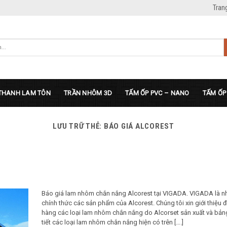
Tran
THANH LAM TÔN
TRẦN NHÔM 3D
TẤM ỐP PVC – NANO
TẤM ỐP
LƯU TRỮ THẺ:
BÁO GIÁ ALCOREST
Báo giá lam nhôm chắn nắng Alcorest tại VIGADA. VIGADA là n
chính thức các sản phẩm của Alcorest. Chúng tôi xin giới thiệu
hàng các loại lam nhôm chắn nắng do Alcorset sản xuất và bảng
tiết các loại lam nhôm chắn nắng hiện có trên [….]