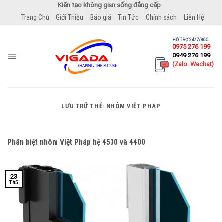
Bỏ
Kiến tạo không gian sống đẳng cấp
qua
Trang Chủ
Giới Thiệu
Báo giá
Tin Tức
Chính sách
Liên Hệ
nội
dung
HỖ TRỢ 24/7/365
0975 276 199
0949 276 199
(Zalo. Wechat)
LƯU TRỮ THẺ:
NHÔM VIỆT PHÁP
Phân biệt nhôm Việt Pháp hệ 4500 và 4400
23
Th5