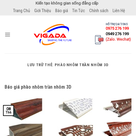
Bỏ
Kiến tạo không gian sống đẳng cấp
qua
Trang Chủ
Giới Thiệu
Báo giá
Tin Tức
Chính sách
Liên Hệ
nội
dung
HỖ TRỢ 24/7/365
0975 276 199
0949 276 199
(Zalo. Wechat)
LƯU TRỮ THẺ:
PHÀO NHÔM TRẦN NHÔM 3D
Báo giá phào nhôm trần nhôm 3D
08
Th6