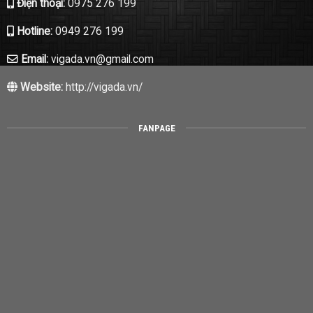
Điện thoại:
0975 276 199
Hotline:
0949 276 199
Email:
vigada.vn@gmail.com
Website:
http://vigada.vn/
FANPAGE