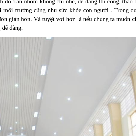
nh đó trần nhôm không chỉ nhẹ, dễ dàng thi công, tháo d
ới môi trường cũng như sức khỏe con người . Trong qu
 đơn giản hơn. Và tuyệt vời hơn là nếu chúng ta muốn c
g dễ dàng.