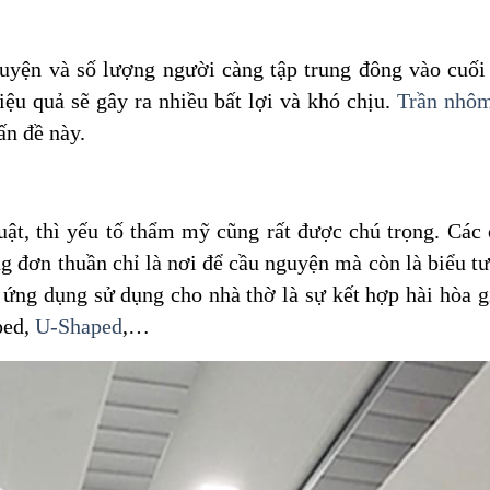
guyện và số lượng người càng tập trung đông vào cuối
ệu quả sẽ gây ra nhiều bất lợi và khó chịu.
Trần nhô
ấn đề này.
ật, thì yếu tố thẩm mỹ cũng rất được chú trọng. Các 
g đơn thuần chỉ là nơi để cầu nguyện mà còn là biểu t
 ứng dụng sử dụng cho nhà thờ là sự kết hợp hài hòa g
ped,
U-Shaped
,…