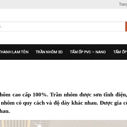
Tran
THANH LAM TÔN
TRẦN NHÔM 3D
TẤM ỐP PVC – NANO
TẤM ỐP
hôm cao cấp 100%. Trần nhôm được sơn tĩnh điện
n nhôm có quy cách và độ dày khác nhau. Được gia 
hau.