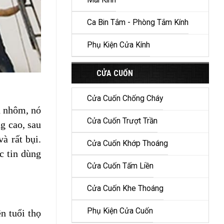
Mái Kính
Ca Bin Tắm - Phòng Tắm Kính
Phụ Kiện Cửa Kính
CỬA CUỐN
Cửa Cuốn Chống Cháy
n nhôm, nó
Cửa Cuốn Trượt Trần
g cao, sau
à rất bụi.
Cửa Cuốn Khớp Thoáng
c tin dùng
Cửa Cuốn Tấm Liền
Cửa Cuốn Khe Thoáng
Phụ Kiện Cửa Cuốn
n tuổi thọ