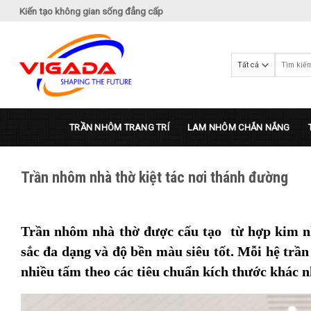
Bỏ
Kiến tạo không gian sống đẳng cấp
qua
nội
dung
Tìm
kiếm:
TRẦN NHÔM TRANG TRÍ
LAM NHÔM CHẮN NẮNG
Trần nhôm nhà thờ kiệt tác nơi thánh đường
Trần nhôm nhà thờ được cấu tạo từ hợp kim n
sắc đa dạng và độ bền màu siêu tốt. Mỗi hệ trầ
nhiều tấm theo các tiêu chuẩn kích thước khác n