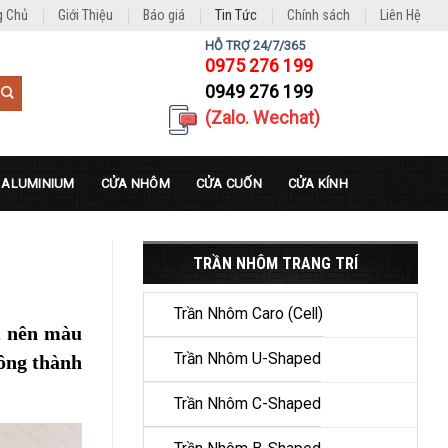
g Chủ
Giới Thiệu
Báo giá
Tin Tức
Chính sách
Liên Hệ
HỖ TRỢ 24/7/365
0975 276 199
0949 276 199
(Zalo. Wechat)
 ALUMINIUM
CỬA NHÔM
CỬA CUỐN
CỬA KÍNH
TRẦN NHÔM TRANG TRÍ
Trần Nhôm Caro (Cell)
, nên màu
Trần Nhôm U-Shaped
công thành
Trần Nhôm C-Shaped