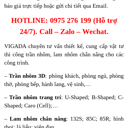
báo giá trực tiếp hoặc gửi chi tiết qua Email.
HOTLINE: 0975 276 199 (Hỗ trợ
24/7). Call – Zalo – Wechat.
VIGADA chuyên tư vấn thiết kế, cung cấp vật tư
thi công trần nhôm, lam nhôm chắn nắng cho các
công trình.
–
Trần nhôm 3D
: phòng khách, phòng ngủ, phòng
thờ, phòng bếp, hành lang, vệ sinh,…
–
Trần nhôm trang trí
: U-Shaped; B-Shaped; C-
Shaped; Caro (Cell);…
–
Lam nhôm chắn nắng
: 132S; 85C; 85R; hình
thoi; lá liễu; viên đạn,…