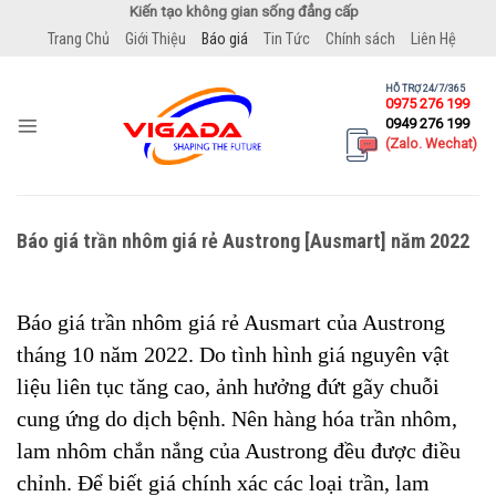
Bỏ
Kiến tạo không gian sống đẳng cấp
qua
Trang Chủ
Giới Thiệu
Báo giá
Tin Tức
Chính sách
Liên Hệ
nội
dung
HỖ TRỢ 24/7/365
0975 276 199
0949 276 199
(Zalo. Wechat)
Báo giá trần nhôm giá rẻ Austrong [Ausmart] năm 2022
Báo giá trần nhôm giá rẻ Ausmart của Austrong
tháng 10 năm 2022. Do tình hình giá nguyên vật
liệu liên tục tăng cao, ảnh hưởng đứt gãy chuỗi
cung ứng do dịch bệnh. Nên hàng hóa trần nhôm,
lam nhôm chắn nắng của Austrong đều được điều
chỉnh. Để biết giá chính xác các loại trần, lam