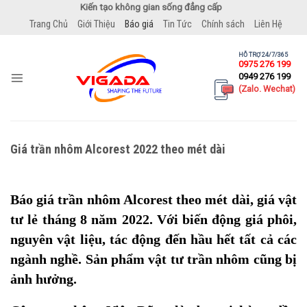
Bỏ
Kiến tạo không gian sống đẳng cấp
qua
Trang Chủ
Giới Thiệu
Báo giá
Tin Tức
Chính sách
Liên Hệ
nội
dung
HỖ TRỢ 24/7/365
0975 276 199
0949 276 199
(Zalo. Wechat)
Giá trần nhôm Alcorest 2022 theo mét dài
Báo giá trần nhôm Alcorest theo mét dài, giá vật
tư lẻ tháng 8 năm 2022. Với biến động giá phôi,
nguyên vật liệu, tác động đến hầu hết tất cả các
ngành nghề. Sản phẩm vật tư trần nhôm cũng bị
ảnh hưởng.