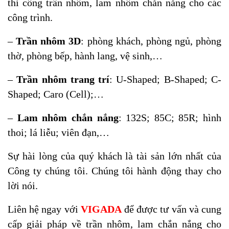
thi công trần nhôm, lam nhôm chắn nắng cho các
công trình.
–
Trần nhôm 3D
: phòng khách, phòng ngủ, phòng
thờ, phòng bếp, hành lang, vệ sinh,…
–
Trần nhôm trang trí
: U-Shaped; B-Shaped; C-
Shaped; Caro (Cell);…
–
Lam nhôm chắn nắng
: 132S; 85C; 85R; hình
thoi; lá liễu; viên đạn,…
Sự hài lòng của quý khách là tài sản lớn nhất của
Công ty chúng tôi. Chúng tôi hành động thay cho
lời nói.
Liên hệ ngay với
VIGADA
để được tư vấn và cung
cấp giải pháp về trần nhôm, lam chắn nắng cho