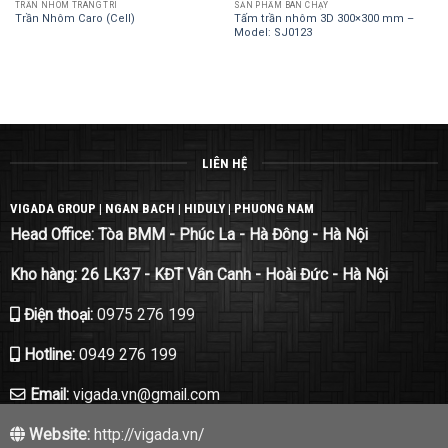
TRẦN NHÔM TRANG TRÍ
SẢN PHẨM BÁN CHẠY
Trần Nhôm Caro (Cell)
Tấm trần nhôm 3D 300×300 mm –
Model: SJ0123
LIÊN HỆ
VIGADA GROUP | NGAN BACH | HIDULY | PHUONG NAM
Head Office: Tòa BMM - Phúc La - Hà Đông - Hà Nội
Kho hàng: 26 LK37 - KĐT Vân Canh - Hoài Đức - Hà Nội
Điện thoại:
0975 276 199
Hotline:
0949 276 199
Email:
vigada.vn@gmail.com
Website:
http://vigada.vn/