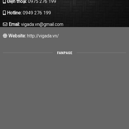
Điện thoại:
0975 276 199
Hotline:
0949 276 199
Email:
vigada.vn@gmail.com
Website:
http://vigada.vn/
FANPAGE