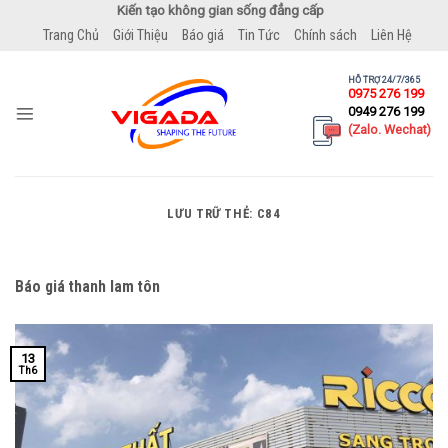
Bỏ
Kiến tạo không gian sống đẳng cấp
qua
Trang Chủ
Giới Thiệu
Báo giá
Tin Tức
Chính sách
Liên Hệ
nội
dung
HỖ TRỢ 24/7/365
0975 276 199
0949 276 199
(Zalo. Wechat)
LƯU TRỮ THẺ:
C84
Báo giá thanh lam tôn
13
Th6