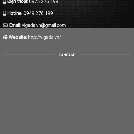
Điện thoại:
0975 276 199
Hotline:
0949 276 199
Email:
vigada.vn@gmail.com
Website:
http://vigada.vn/
FANPAGE