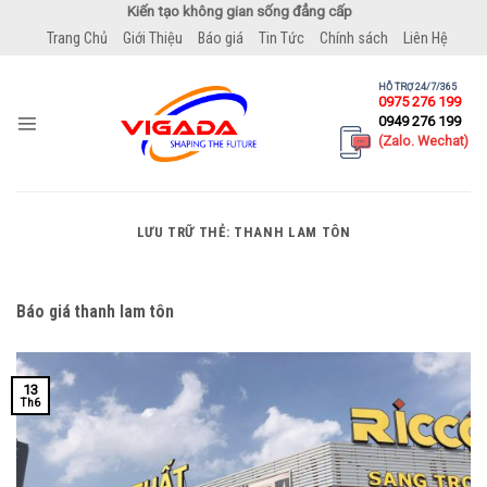
Bỏ
Kiến tạo không gian sống đẳng cấp
qua
Trang Chủ
Giới Thiệu
Báo giá
Tin Tức
Chính sách
Liên Hệ
nội
dung
HỖ TRỢ 24/7/365
0975 276 199
0949 276 199
(Zalo. Wechat)
LƯU TRỮ THẺ:
THANH LAM TÔN
Báo giá thanh lam tôn
13
Th6